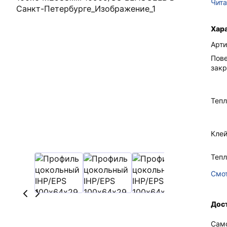
Чита
Хар
Арти
Пове
зак
Тепл
Кле
Теп
Смот
Дос
Сам