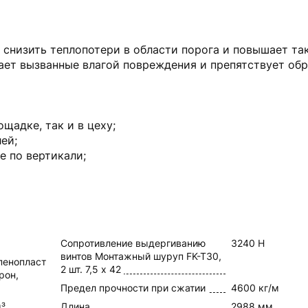
 снизить теплопотери в области порога и повышает т
ает вызванные влагой повреждения и препятствует об
щадке, так и в цеху;
ей;
е по вертикали;
Сопротивление выдергиванию
3240 Н
винтов Монтажный шуруп FK-T30,
пенопласт
2 шт. 7,5 x 42
рон,
Предел прочности при сжатии
4600 кг/м
³,
Длина
2988 мм