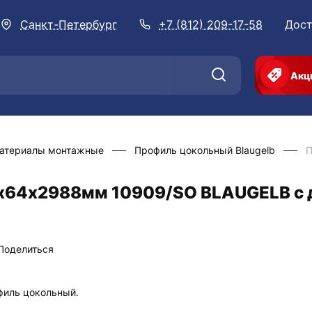
Санкт-Петербург
+7 (812) 209-17-58
Дост
Акц
атериалы монтажные
Профиль цокольный Blaugelb
П
х64х2988мм 10909/SO BLAUGELB с 
Поделиться
филь цокольный.