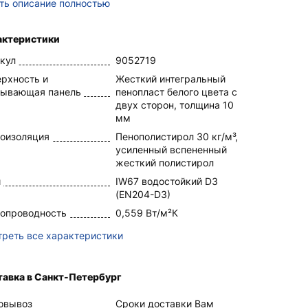
ть описание полностью
актеристики
кул
9052719
рхность и
Жесткий интегральный
рывающая панель
пенопласт белого цвета с
двух сторон, толщина 10
мм
оизоляция
Пенополистирол 30 кг/м³,
усиленный вспененный
жесткий полистирол
й
IW67 водостойкий D3
(EN204-D3)
лопроводность
0,559 Вт/м²К
реть все характеристики
тавка в Санкт-Петербург
овывоз
Сроки доставки Вам