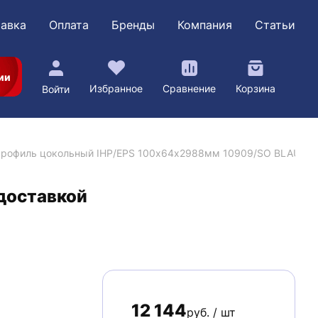
авка
Оплата
Бренды
Компания
Статьи
ии
Избранное
Сравнение
Корзина
Войти
рофиль цокольный IHP/EPS 100х64х2988мм 10909/SO BLAUGE
доставкой
12 144
руб. / шт