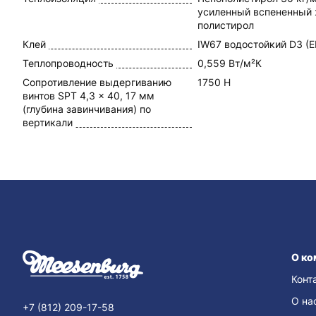
усиленный вспененный
полистирол
Клей
IW67 водостойкий D3 (
Теплопроводность
0,559 Вт/м²К
Сопротивление выдергиванию
1750 Н
винтов SPT 4,3 x 40, 17 мм
(глубина завинчивания) по
вертикали
О ко
Конт
О на
+7 (812) 209-17-58