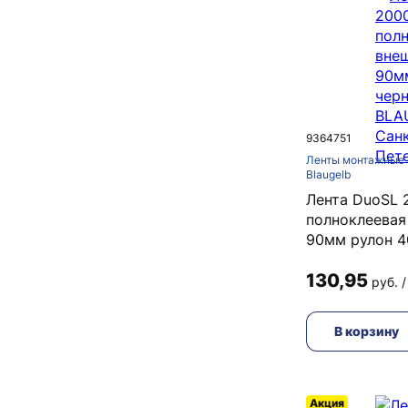
9364751
Ленты монтажные 
Blaugelb
Лента DuoSL 
полноклеевая
90мм рулон 
130,95
руб. /
В корзину
Акция