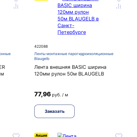
422088
онные
Ленты монтажные парогидроизоляционные
Blaugelb
ER
Лента внешняя BASIC ширина
0м
120мм рулон 50м BLAUGELB
77,96
руб. / м
Заказать
Акция