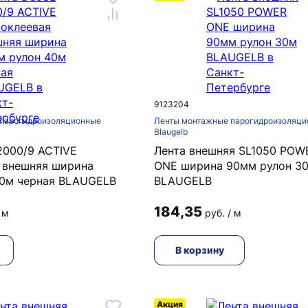
9123204
парогидроизоляционные
Ленты монтажные парогидроизоляци
Blaugelb
2000/9 ACTIVE
Лента внешняя SL1050 POW
 внешняя ширина
ONE ширина 90мм рулон 3
40м черная BLAUGELB
BLAUGELB
184,35
 м
руб. / м
В корзину
Акция