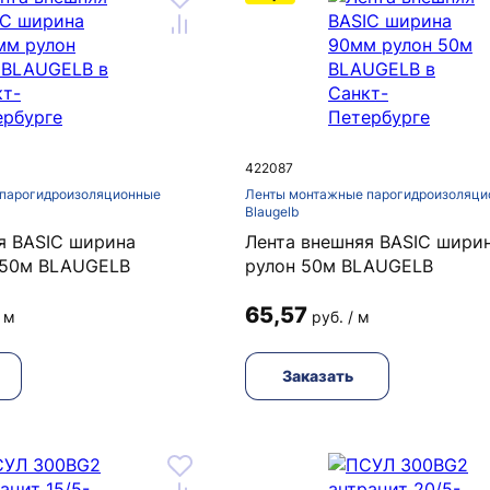
422087
парогидроизоляционные
Ленты монтажные парогидроизоляци
Blaugelb
я BASIC ширина
Лента внешняя BASIC шири
 50м BLAUGELB
рулон 50м BLAUGELB
65,57
/ м
руб. / м
Заказать