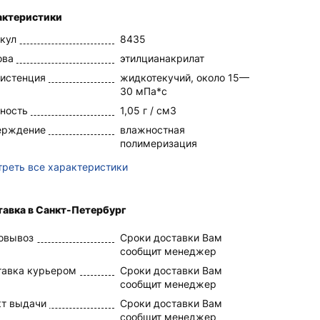
актеристики
кул
8435
ова
этилцианакрилат
истенция
жидкотекучий, около 15—
30 мПа*с
ность
1,05 г / см3
ерждение
влажностная
полимеризация
реть все характеристики
тавка в Санкт-Петербург
овывоз
Сроки доставки Вам
сообщит менеджер
тавка курьером
Сроки доставки Вам
сообщит менеджер
кт выдачи
Сроки доставки Вам
сообщит менеджер