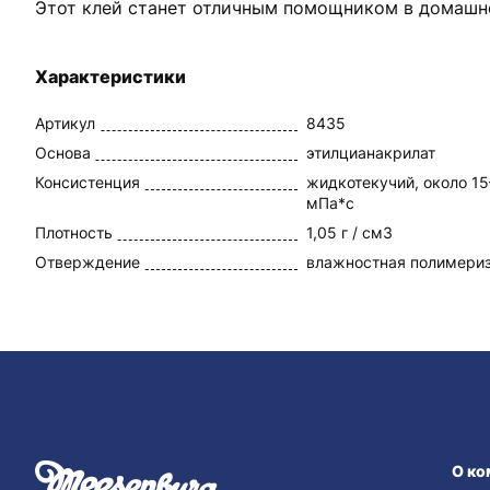
Этот клей станет отличным помощником в домашне
Характеристики
Артикул
8435
Основа
этилцианакрилат
Консистенция
жидкотекучий, около 1
мПа*с
Плотность
1,05 г / см3
Отверждение
влажностная полимери
О ко