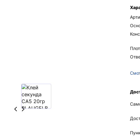
Хар
Арти
Осн
Конс
Плот
Отв
Смот
Дос
Сам
Дос
Пун