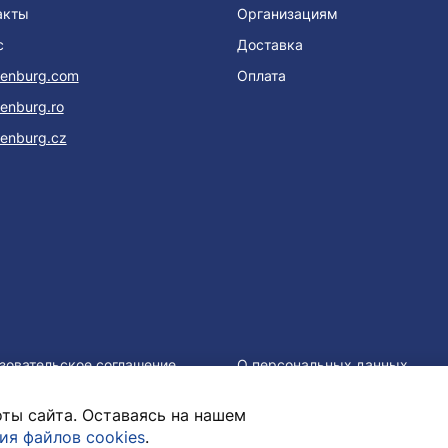
акты
Организациям
с
Доставка
enburg.com
Оплата
enburg.ro
enburg.cz
зовательское соглашение
О персональных данных
ты сайта. Оставаясь на нашем
ия файлов cookies
.