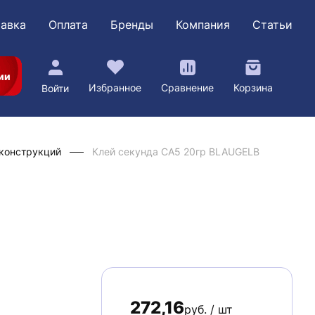
авка
Оплата
Бренды
Компания
Статьи
ии
Избранное
Сравнение
Корзина
Войти
 конструкций
Клей секунда CA5 20гр BLAUGELB
272,16
руб. / шт