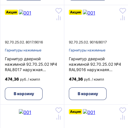
Акция
Акция
92.70.25.02. 8017/9016
92.70.25.02. 9016/8017
Гарнитуры нажимные
Гарнитуры нажимные
Гарнитур дверной
Гарнитур дверной
нажимной 92.70.25.02 №4
нажимной 92.70.25.02 №4
RAL8017 наружная
RAL9016 наружнаяя
часть/RAL9016 внутренняя
часть/RAL8017 внутренняя
474,36
474,36
руб. / компл
руб. / компл
часть ФУРАЛ
часть ФУРАЛ
В корзину
В корзину
Акция